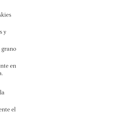
kies
s y
 grano
nte en
a.
la
ente el