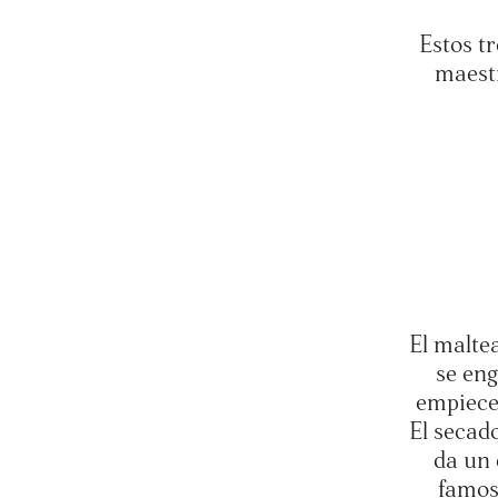
Estos t
maestr
El malte
se eng
empiece 
El secado
da un 
famoso