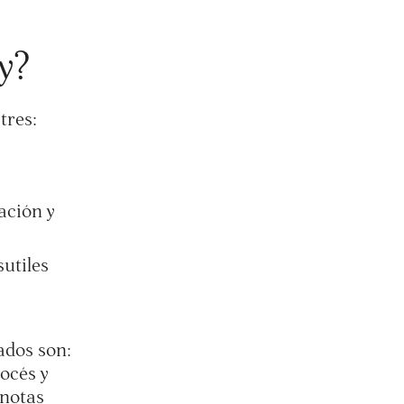
y?
tres:
ación y
sutiles
ados son:
océs y
 notas