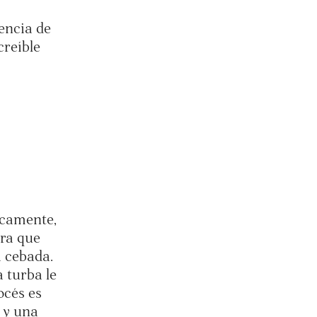
encia de
creíble
icamente,
ara que
a cebada.
a turba le
océs es
, y una