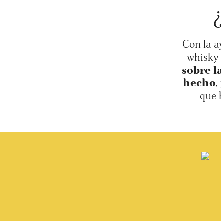
Con la a
whisky 
sobre l
hecho, 
que 