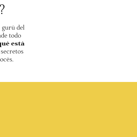
?
 gurú del
nde todo
qué está
 secretos
océs.