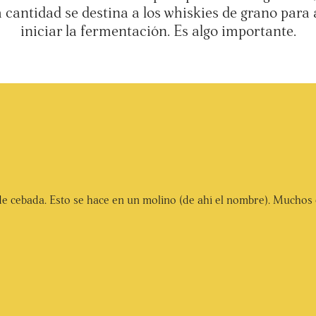
cantidad se destina a los whiskies de grano para
iniciar la fermentación. Es algo importante.
de cebada. Esto se hace en un molino (de ahí el nombre). Muchos 