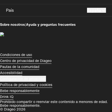
País
España
UK
USA
Sobre nosotros
|
Ayuda y preguntas frecuentes
Perú
Colombia
España
Magyarország
România
India
Compliance Footer
Condiciones de uso
Centro de privacidad de Diageo
Rest of World
Pautas de la comunidad
Accesibilidad
Configuración de privacidad
Política de privacidad y cookies
Bebe responsablemente
Drink IQ
Prohibido compartir o reenviar este contenido a menores de edad.
Bebe responsablemente.
© Diageo 2026