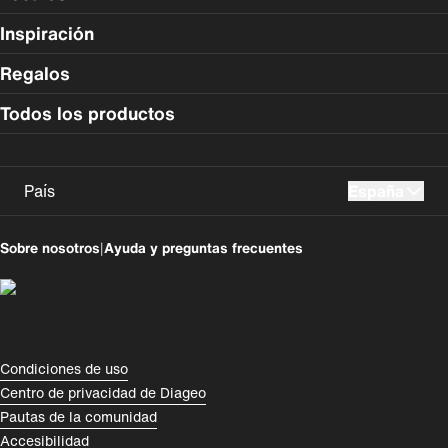
Inspiración
Regalos
Todos los productos
País
España
UK
USA
Sobre nosotros
|
Ayuda y preguntas frecuentes
Perú
Colombia
España
Magyarország
România
India
Compliance Footer
Condiciones de uso
Centro de privacidad de Diageo
Rest of World
Pautas de la comunidad
Accesibilidad