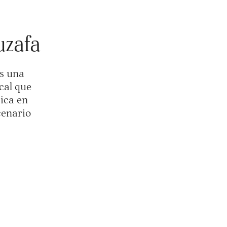
uzafa
es una
cal que
ica en
cenario