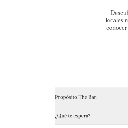
Descub
locales 
conocer 
Propósito The Bar:
¿Qué te espera?
The Bar es más que un punto de encu
a conectarte con eventos exclusivos, 