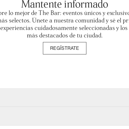
Mantente informado
re lo mejor de The Bar: eventos únicos y exclusivos
más selectos. Únete a nuestra comunidad y sé el p
experiencias cuidadosamente seleccionadas y los
más destacados de tu ciudad.
REGÍSTRATE
entro; es un espacio donde las experiencias se convierten en re
donde la calidad y la autenticidad marcan la diferencia.