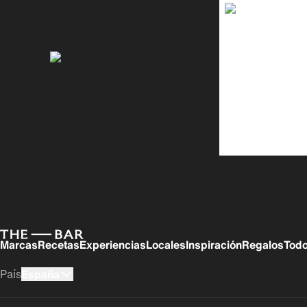
Marcas
Recetas
Experiencias
Locales
Inspiración
Regalos
Todo
País
España