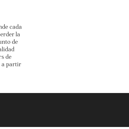
onde cada
erder la
unto de
alidad
rs de
 a partir