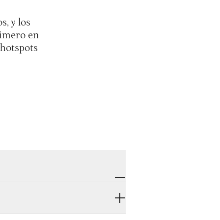
, y los
rimero en
 hotspots
cuerdos inolvidables. Nos dedicamos