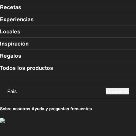
Recetas
Experiencias
Locales
Inspiración
Regalos
Todos los productos
País
España
UK
USA
Sobre nosotros
|
Ayuda y preguntas frecuentes
Perú
Colombia
España
Magyarország