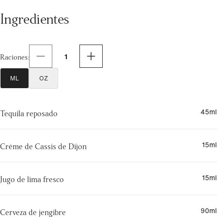
Ingredientes
1
Raciones
:
ML
OZ
45
ml
Tequila reposado
15
ml
Crème de Cassis de Dijon
15
ml
Jugo de lima fresco
90
ml
Cerveza de jengibre