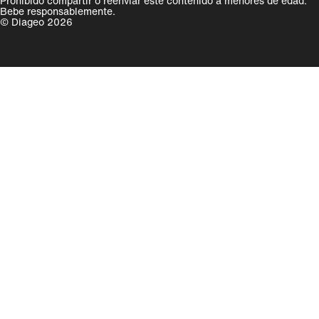
Prohibido compartir o reenviar este contenido a menores de edad.
Bebe responsablemente.
© Diageo 2026