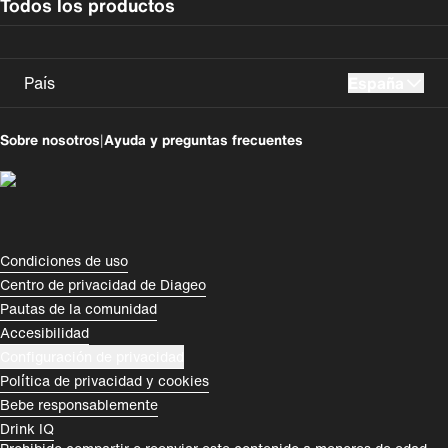
Todos los productos
País
España
UK
USA
Sobre nosotros
|
Ayuda y preguntas frecuentes
Perú
Colombia
España
Magyarország
România
India
Compliance Footer
Condiciones de uso
Centro de privacidad de Diageo
Rest of World
Pautas de la comunidad
Accesibilidad
Configuración de privacidad
Política de privacidad y cookies
Bebe responsablemente
Drink IQ