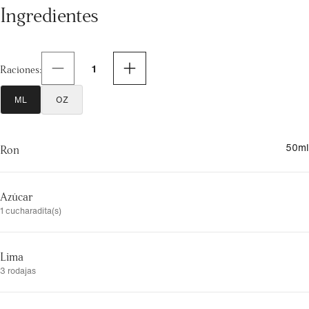
Ingredientes
1
Raciones
:
ML
OZ
50
ml
Ron
Azúcar
1 cucharadita(s)
Lima
3 rodajas