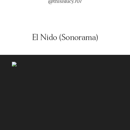
@thisislucy.707
El Nido (Sonorama)