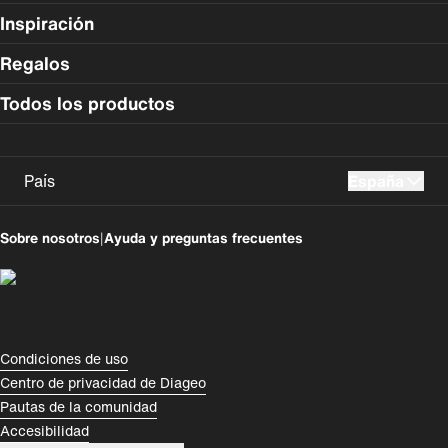
Inspiración
Regalos
Todos los productos
País
España
UK
USA
Sobre nosotros
|
Ayuda y preguntas frecuentes
Perú
Colombia
España
Magyarország
România
India
Compliance Footer
Condiciones de uso
Centro de privacidad de Diageo
Rest of World
Pautas de la comunidad
Accesibilidad