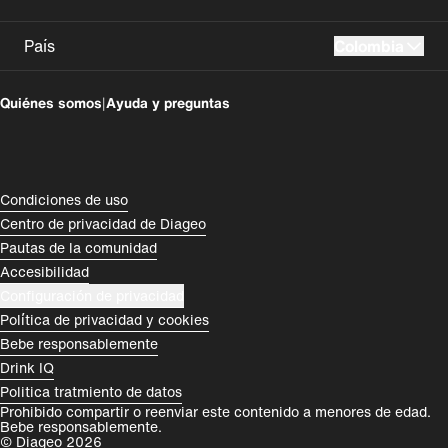
País
Colombia
UK
USA
Quiénes somos
|
Ayuda y preguntas
Colombia
Perú
España
Magyarország
Compliance Footer
Condiciones de uso
România
India
Centro de privacidad de Diageo
Pautas de la comunidad
Rest of World
Accesibilidad
Configuración de privacidad
Política de privacidad y cookies
Bebe responsablemente
Drink IQ
Politica tratmiento de datos
Prohibido compartir o reenviar este contenido a menores de edad.
Bebe responsablemente.
© Diageo 2026